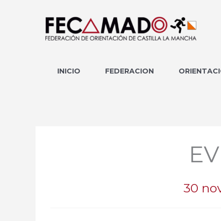
Ir
al
contenido
INICIO
FEDERACION
ORIENTAC
EV
30 no