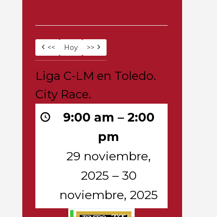
30 noviembre, 2025
<<
Hoy
>>
Liga
Liga C-LM en Toledo.
C-
City Race.
LM
en
9:00 am
–
2:00
Toledo.
City
pm
Race.
29 noviembre,
2025
–
30
noviembre, 2025