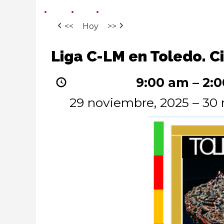
<<
Hoy
>>
Liga
Liga C-LM en Toledo. Ci
C-
LM
9:00 am
–
2:
en
Toledo.
29 noviembre, 2025
–
30 
City
Race.