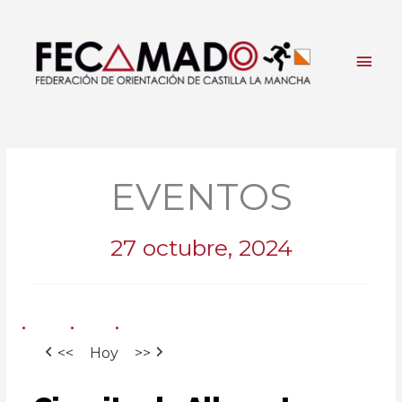
Ir
al
contenido
Men
princ
EVENTOS
27 octubre, 2024
<<
Hoy
>>
Circuito