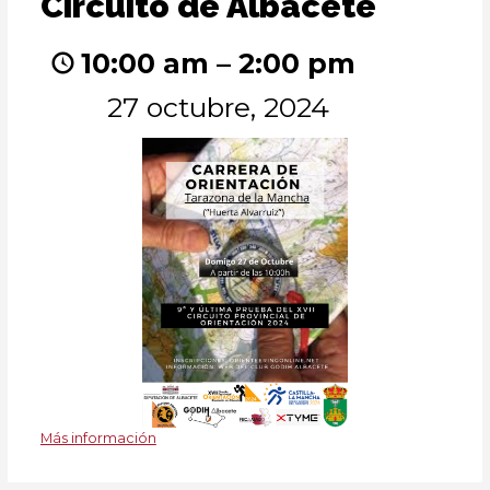
Circuito de Albacete
de
Albacete
10:00 am
–
2:00 pm
27 octubre, 2024
Más información