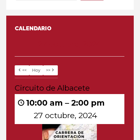
CALENDARIO
27 octubre, 2024
<<
Hoy
>>
Circuito
Circuito de Albacete
de
Albacete
10:00 am
–
2:00 pm
27 octubre, 2024