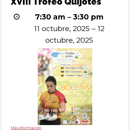
XVIII Trofeo Quijotes
Trofeo
Quijotes
7:30 am
–
3:30 pm
11 octubre, 2025
–
12
octubre, 2025
Más información