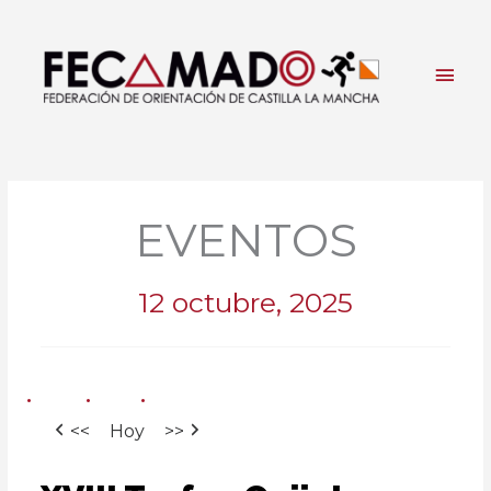
Ir
al
contenido
Men
princ
EVENTOS
12 octubre, 2025
<<
Hoy
>>
XVIII