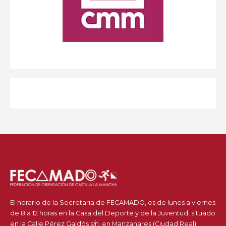
El horario de la Secretaria de FECAMADO, es de lunes a viernes
de 8 a 12 horas en la Casa del Deporte y de la Juventud, situado
en la Calle Pérez Galdós s/n, en Manzanares (Ciudad Real).