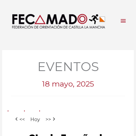
Ir
al
contenido
Men
princ
EVENTOS
18 mayo, 2025
<<
Hoy
>>
Cto