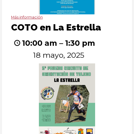
Más información
COTO
COTO en La Estrella
en
La
10:00 am
–
1:30 pm
Estrella
18 mayo, 2025