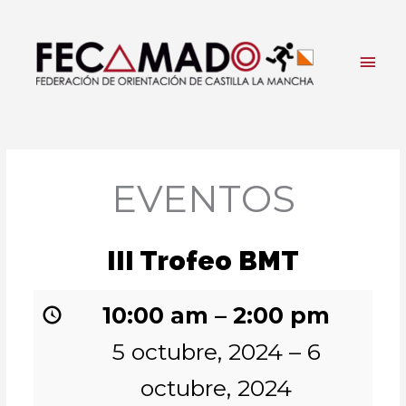
Ir
al
contenido
Men
princ
EVENTOS
III Trofeo BMT
10:00 am
–
2:00 pm
5 octubre, 2024
–
6
octubre, 2024