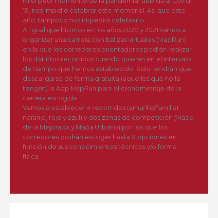
Ni el peor momento de la pandemia, debida al Covid-
19, nos impidió celebrar este memorial. Así que este
año, tampoco nos impedirá celebrarlo.
Al igual que hicimos en los años 2020 y 2021 vamos a
organizar una carrera con balizas virtuales (MapRun)
en la que los corredores orientadores podrán realizar
los distintos recorridos cuando quieran en el intervalo
de tiempo que hemos establecido. Solo tendrán que
descargarse de forma gratuita (aquellos que no la
tengan) la App MapRun para el cronometraje de la
carrera escogida.
Vamos a establecer 4 recorridos (amarillo/familiar,
naranja, rojo y azul) y dos zonas de competición (Mapa
de la Mejorada y Mapa Urbano) por los que los
corredores podrán escoger hasta 8 opciones en
función de sus conocimientos técnicos y/o forma
física.
Más información