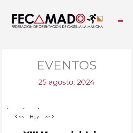
Ir
al
contenido
Men
princ
EVENTOS
25 agosto, 2024
<<
Hoy
>>
VIII