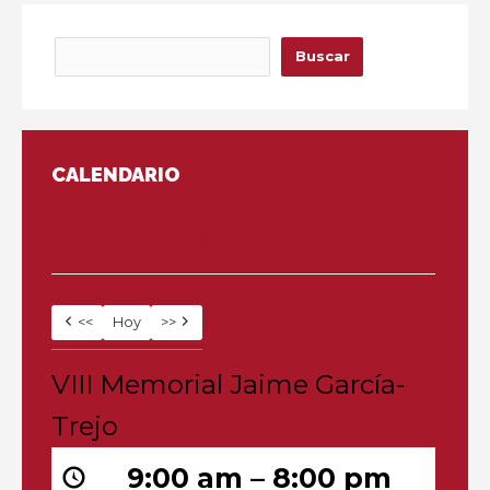
Buscar
Buscar
CALENDARIO
25 agosto, 2024
<<
Hoy
>>
VIII
VIII Memorial Jaime García-
Memorial
Jaime
Trejo
García-
Trejo
9:00 am
–
8:00 pm