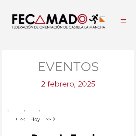
Ir
al
contenido
Men
princ
EVENTOS
2 febrero, 2025
<<
Hoy
>>
Deporte