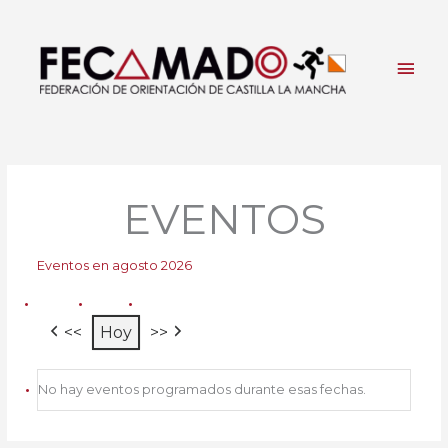
Ir
al
contenido
Men
princ
EVENTOS
Eventos en agosto 2026
<<
Hoy
>>
No hay eventos programados durante esas fechas.