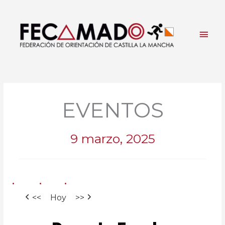
Ir
al
contenido
Men
princ
EVENTOS
9 marzo, 2025
<<
Hoy
>>
Deporte