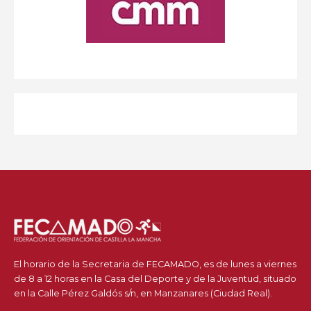
El horario de la Secretaria de FECAMADO, es de lunes a viernes
de 8 a 12 horas en la Casa del Deporte y de la Juventud, situado
en la Calle Pérez Galdós s/n, en Manzanares (Ciudad Real).