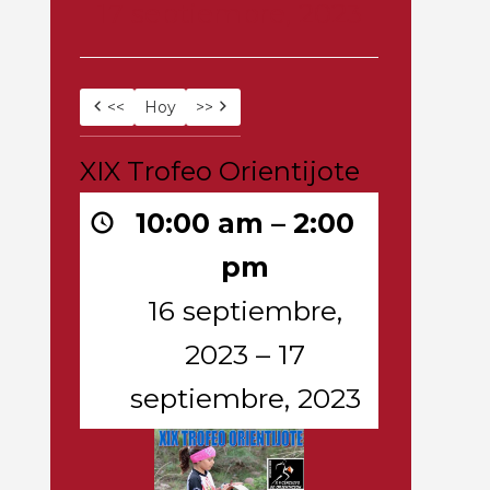
17 septiembre, 2023
<<
Hoy
>>
XIX
XIX Trofeo Orientijote
Trofeo
Orientijote
10:00 am
–
2:00
pm
16 septiembre,
2023
–
17
septiembre, 2023