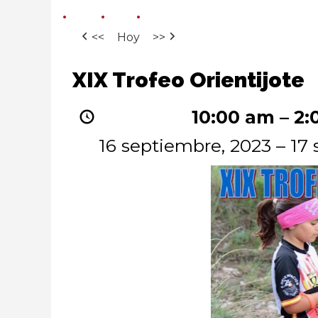
<<
Hoy
>>
XIX
XIX Trofeo Orientijote
Trofeo
Orientijote
10:00 am
–
2:
16 septiembre, 2023
–
17 