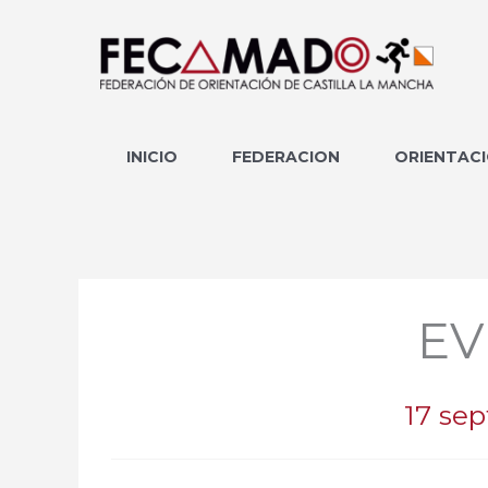
Ir
al
contenido
INICIO
FEDERACION
ORIENTAC
EV
17 sep