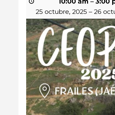
10:00 am
–
3:00 
25 octubre, 2025
–
26 oct