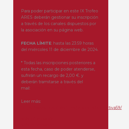
Para poder participar en este IX Trofeo
ARES deberán gestionar su inscripción
a través de los canales dispuestos por
la asociación en su página web.
FECHA LÍMITE
: hasta las 23:59 horas
del miércoles 11 de diciembre de 2024.
* Todas las inscripciones posteriores a
esta fecha, caso de poder atenderse,
sufrirán un recargo de 2,00 €. y
deberán tramitarse a través del
mail:
[email protected]
Leer más:
https://www.orientoledo.es/products/normativa59/
Más información
Más información