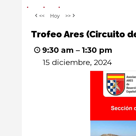
<<
Hoy
>>
Trofeo
Trofeo Ares (Circuito d
Ares
(Circuito
9:30 am
–
1:30 pm
de
Orientación
15 diciembre, 2024
de
Toledo)