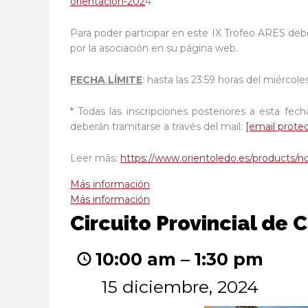
orientacion-202
4
Para poder participar en este IX Trofeo ARES debe
por la asociación en su página web.
FECHA LÍMITE
: hasta las 23:59 horas del miércol
* Todas las inscripciones posteriores a esta fec
deberán tramitarse a través del mail:
[email prote
Leer más:
https://www.orientoledo.es/products/n
Más información
Más información
Circuito
Circuito Provincial de 
Provincial
de
10:00 am
–
1:30 pm
Ciudad
Real
15 diciembre, 2024