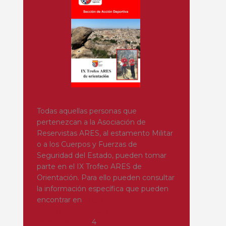
Todas aquellas personas que
pertenezcan a la Asociación de
Reservistas ARES, al estamento Militar
o a los Cuerpos y Fuerzas de
Seguridad del Estado, pueden tomar
parte en el IX Trofeo ARES de
Orientación. Para ello pueden consultar
la información específica que pueden
encontrar en
https://ares-
resvol.es/events/carrera-de-
orientacion-202
4