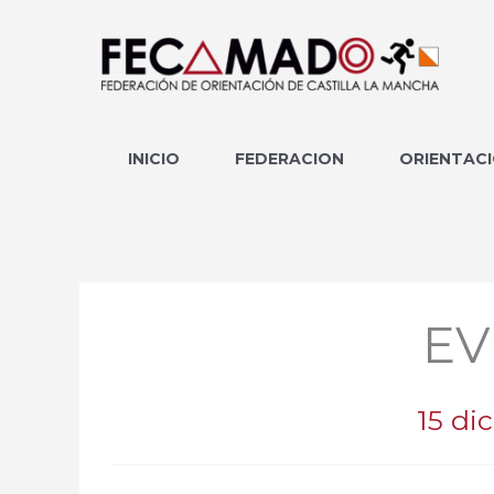
Ir
al
contenido
INICIO
FEDERACION
ORIENTAC
EV
15 di