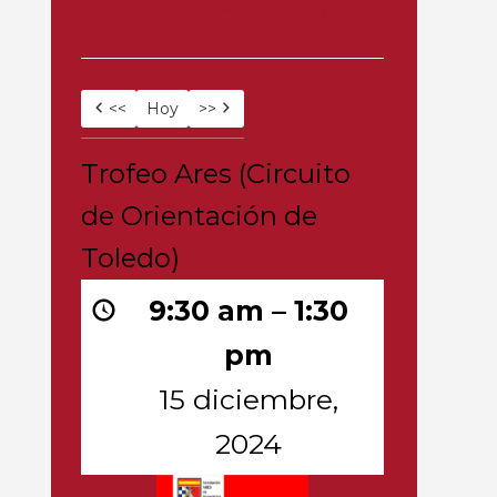
15 diciembre, 2024
<<
Hoy
>>
Trofeo
Trofeo Ares (Circuito
Ares
de Orientación de
(Circuito
de
Toledo)
Orientación
de
9:30 am
–
1:30
Toledo)
pm
15 diciembre,
2024