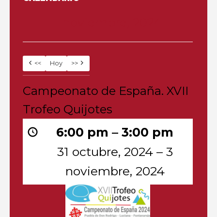
1 noviembre, 2024
<<
Hoy
>>
Campeonato
Campeonato de España. XVII
de
España.
Trofeo Quijotes
XVII
Trofeo
6:00 pm
–
3:00 pm
Quijotes
31 octubre, 2024
–
3
noviembre, 2024