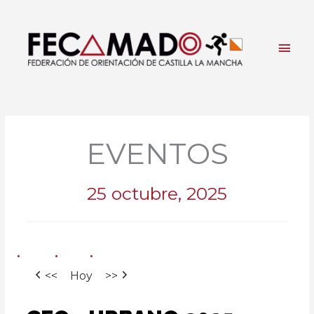
Ir
al
contenido
Men
princ
EVENTOS
25 octubre, 2025
<<
Hoy
>>
CEOp