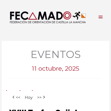
Ir
al
contenido
Men
princ
EVENTOS
11 octubre, 2025
<<
Hoy
>>
XVIII