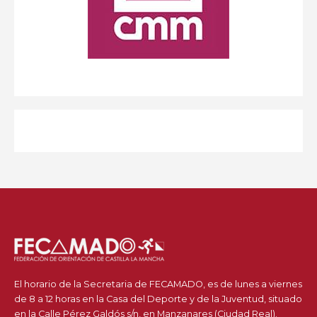
El horario de la Secretaria de FECAMADO, es de lunes a viernes
de 8 a 12 horas en la Casa del Deporte y de la Juventud, situado
en la Calle Pérez Galdós s/n, en Manzanares (Ciudad Real).