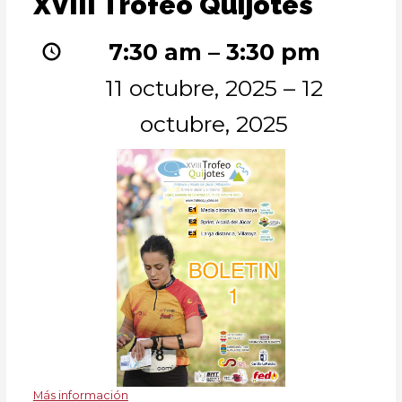
XVIII Trofeo Quijotes
Trofeo
Quijotes
7:30 am
–
3:30 pm
11 octubre, 2025
–
12
octubre, 2025
Más información