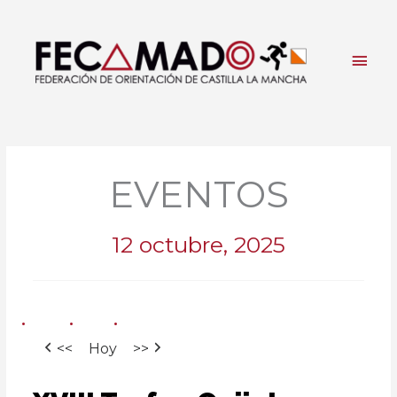
Ir
al
contenido
Men
princ
EVENTOS
12 octubre, 2025
<<
Hoy
>>
XVIII