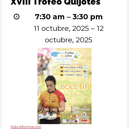
XVIII Trofeo Quijotes
Trofeo
Quijotes
7:30 am
–
3:30 pm
11 octubre, 2025
–
12
octubre, 2025
Más información