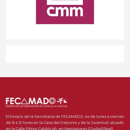
El horario de la Secretaria de FECAMADO, es de lunes a viernes
de 8 a 12 horas en la Casa del Deporte y de la Juventud, situado
en la Calle Pérez Galdós s/n, en Manzanares (Ciudad Real).