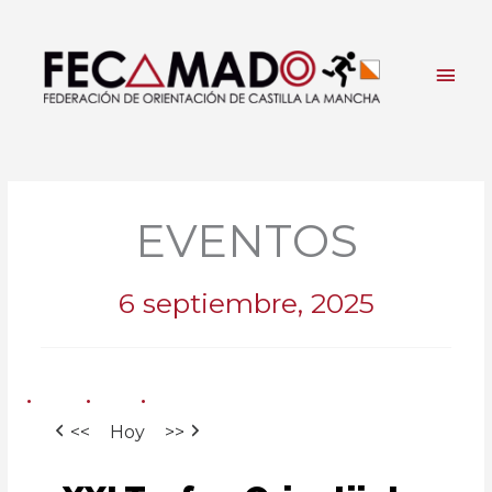
Ir
al
contenido
Men
princ
EVENTOS
6 septiembre, 2025
<<
Hoy
>>
XXI