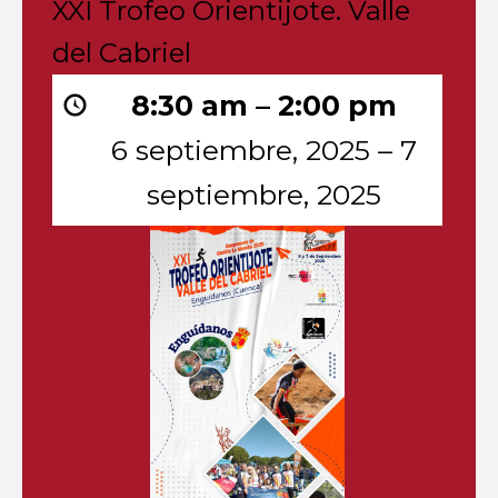
XXI
XXI Trofeo Orientijote. Valle
Trofeo
Orientijote.
del Cabriel
Valle
del
8:30 am
–
2:00 pm
Cabriel
6 septiembre, 2025
–
7
septiembre, 2025