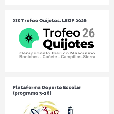
2
2
2
2
2
2
6
6
6
6
6
6
XIX Trofeo Quijotes. LEOP 2026
Plataforma Deporte Escolar
(programa 3-18)