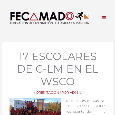
Ir
al
contenido
Men
princ
17 ESCOLARES
DE C-LM EN EL
WSCO
/
ORIENTACIÓN
/ POR
ADMIN
17 escolares de Castilla-
La Mancha están
representando a