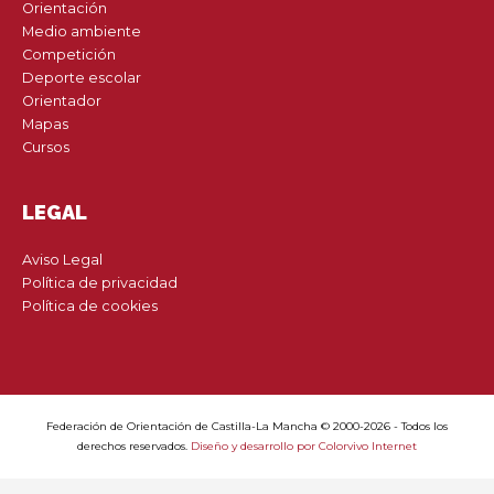
Orientación
Medio ambiente
Competición
Deporte escolar
Orientador
Mapas
Cursos
LEGAL
Aviso Legal
Política de privacidad
Política de cookies
Federación de Orientación de Castilla-La Mancha © 2000-2026 - Todos los
derechos reservados.
Diseño y desarrollo por Colorvivo Internet