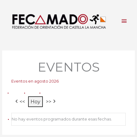
Ir
al
contenido
Men
princ
EVENTOS
Eventos en agosto 2026
<<
Hoy
>>
No hay eventos programados durante esas fechas.