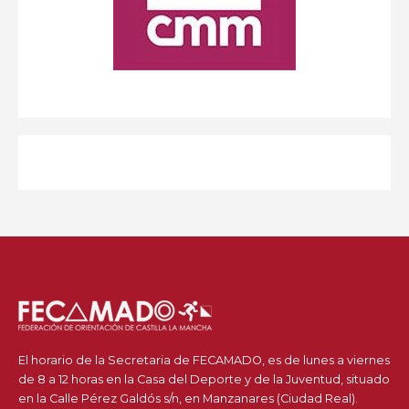
El horario de la Secretaria de FECAMADO, es de lunes a viernes
de 8 a 12 horas en la Casa del Deporte y de la Juventud, situado
en la Calle Pérez Galdós s/n, en Manzanares (Ciudad Real).