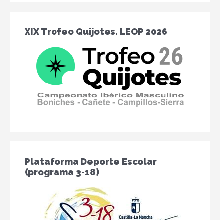
6
6
6
6
6
6
XIX Trofeo Quijotes. LEOP 2026
Plataforma Deporte Escolar
(programa 3-18)