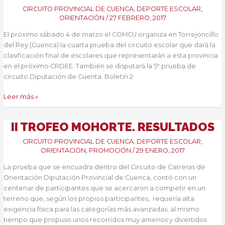
RESULTADOS
CIRCUITO PROVINCIAL DE CUENCA
,
DEPORTE ESCOLAR
,
FINALES
ORIENTACIÓN
/
27 FEBRERO, 2017
El próximo sábado 4 de marzo el COMCU organiza en Torrejoncillo
del Rey (Cuenca) la cuarta prueba del circuito escolar que dará la
clasificación final de escolares que representarán a esta provincia
en el próximo CRDEE. También se disputará la 5ª prueba de
circuito Diputación de Cuenta. Boletín 2
Final
Leer más »
escolar
de
II TROFEO MOHORTE. RESULTADOS
Cuenca
CIRCUITO PROVINCIAL DE CUENCA
,
DEPORTE ESCOLAR
,
ORIENTACIÓN
,
PROMOCIÓN
/
29 ENERO, 2017
La prueba que se encuadra dentro del Circuito de Carreras de
Orientación Diputación Provincial de Cuenca, contó con un
centenar de participantes que se acercaron a competir en un
terreno que, según los propios participantes, requería alta
exigencia física para las categorías más avanzadas, al mismo
tiempo que propuso unos recorridos muy amenos y divertidos