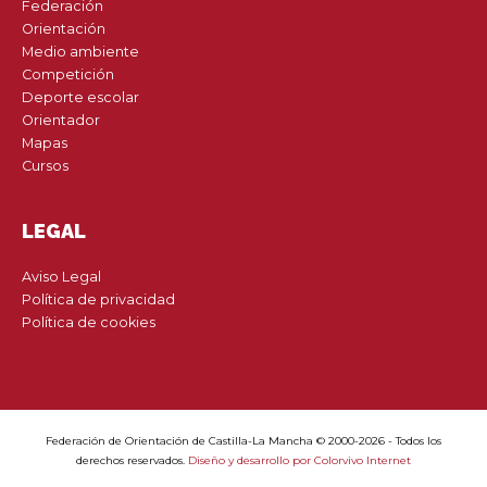
Federación
Orientación
Medio ambiente
Competición
Deporte escolar
Orientador
Mapas
Cursos
LEGAL
Aviso Legal
Política de privacidad
Política de cookies
Federación de Orientación de Castilla-La Mancha © 2000-2026 - Todos los
derechos reservados.
Diseño y desarrollo por Colorvivo Internet