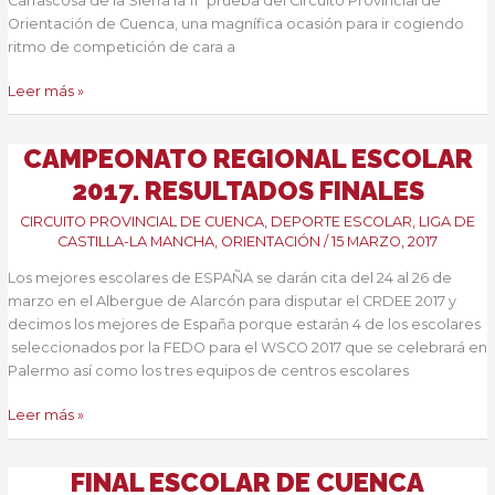
Carrascosa de la Sierra la 11ª prueba del Circuito Provincial de
Orientación de Cuenca, una magnífica ocasión para ir cogiendo
ritmo de competición de cara a
Circuito
Leer más »
Provincial
de
CAMPEONATO REGIONAL ESCOLAR
Cuenca
+
2017. RESULTADOS FINALES
SOC
CIRCUITO PROVINCIAL DE CUENCA
,
DEPORTE ESCOLAR
,
LIGA DE
CASTILLA-LA MANCHA
,
ORIENTACIÓN
/
15 MARZO, 2017
Los mejores escolares de ESPAÑA se darán cita del 24 al 26 de
marzo en el Albergue de Alarcón para disputar el CRDEE 2017 y
decimos los mejores de España porque estarán 4 de los escolares
seleccionados por la FEDO para el WSCO 2017 que se celebrará en
Palermo así como los tres equipos de centros escolares
Campeonato
Leer más »
Regional
Escolar
FINAL ESCOLAR DE CUENCA
2017.