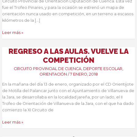
Circuito Provincial de Orientación Diputación de Cuenca. Esta vez
fue el Trofeo Pinares, y para la ocasión se estrenó un mapa de
orientación nunca usado en competición, en un terreno a escasos
kilómetros de la […]
Circuito
Leer más »
Provincial
de
REGRESO A LAS AULAS. VUELVE LA
Cuenca.
Trofeo
COMPETICIÓN
Pinares
CIRCUITO PROVINCIAL DE CUENCA
,
DEPORTE ESCOLAR
,
ORIENTACIÓN
/
7 ENERO, 2018
En la mañana del día 13 de enero, organizado por el CD Orientijote
de Motilla del Palancar junto con el Ayuntamiento de Villanueva de
la Jara, se desarrollaba en la localidad jareña, por un lado, el II
Trofeo de Orientación de Villanueva de la Jara, con el que ha dado
comienzo la XI Circuito de
Regreso
Leer más »
a
las