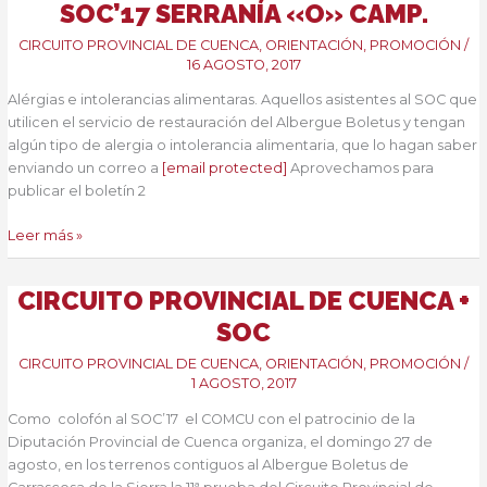
SOC’17 SERRANÍA «O» CAMP.
aulas.
Vuelve
CIRCUITO PROVINCIAL DE CUENCA
,
ORIENTACIÓN
,
PROMOCIÓN
/
la
16 AGOSTO, 2017
Competición
Alérgias e intolerancias alimentaras. Aquellos asistentes al SOC que
utilicen el servicio de restauración del Albergue Boletus y tengan
algún tipo de alergia o intolerancia alimentaria, que lo hagan saber
enviando un correo a
[email protected]
Aprovechamos para
publicar el boletín 2
SOC’17
Leer más »
Serranía
«O»
CIRCUITO PROVINCIAL DE CUENCA +
Camp.
SOC
CIRCUITO PROVINCIAL DE CUENCA
,
ORIENTACIÓN
,
PROMOCIÓN
/
1 AGOSTO, 2017
Como colofón al SOC’17 el COMCU con el patrocinio de la
Diputación Provincial de Cuenca organiza, el domingo 27 de
agosto, en los terrenos contiguos al Albergue Boletus de