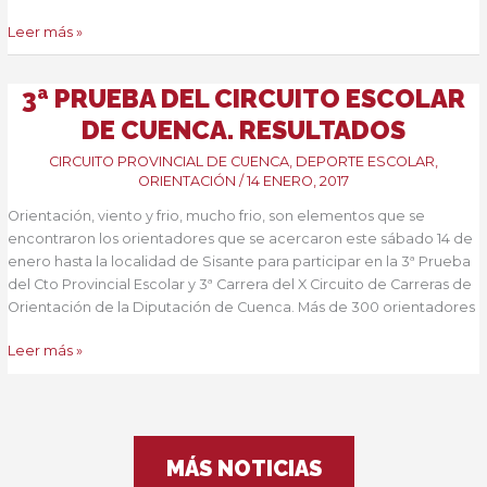
II
Leer más »
Trofeo
Mohorte.
3ª PRUEBA DEL CIRCUITO ESCOLAR
Resultados
DE CUENCA. RESULTADOS
CIRCUITO PROVINCIAL DE CUENCA
,
DEPORTE ESCOLAR
,
ORIENTACIÓN
/
14 ENERO, 2017
Orientación, viento y frio, mucho frio, son elementos que se
encontraron los orientadores que se acercaron este sábado 14 de
enero hasta la localidad de Sisante para participar en la 3ª Prueba
del Cto Provincial Escolar y 3ª Carrera del X Circuito de Carreras de
Orientación de la Diputación de Cuenca. Más de 300 orientadores
3ª
Leer más »
Prueba
del
Circuito
Escolar
MÁS NOTICIAS
de
Cuenca.