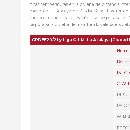
Altas temperaturas en la prueba de distancia in
mayo en La Atalaya de Ciudad Real. Los terreno
mismos donde hace 15 años se disputaba el C
disputaba la prueba de Sprint en los aledaños del
CRDEE20/21 y Liga C-LM. La Atalaya (Ciudad 
Norma
Boletín
INFO 
CLASI
RESU
PARC
WINS
FOTO