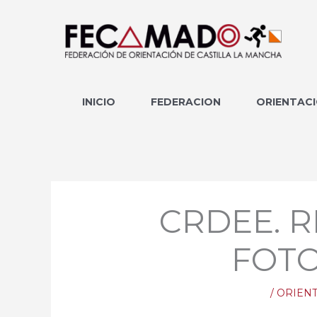
Ir
al
contenido
INICIO
FEDERACION
ORIENTAC
CRDEE. 
FOTO
/
ORIEN