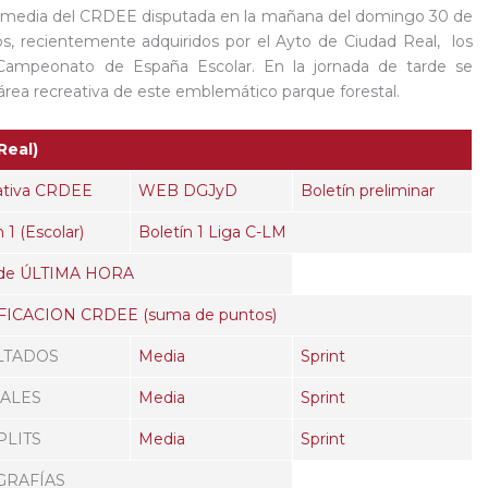
termedia del CRDEE disputada en la mañana del domingo 30 de
s, recientemente adquiridos por el Ayto de Ciudad Real, los
ampeonato de España Escolar. En la jornada de tarde se
 área recreativa de este emblemático parque forestal.
Real)
tiva CRDEE
WEB DGJyD
Boletín preliminar
 1 (Escolar)
Boletín 1 Liga C-LM
de ÚLTIMA HORA
FICACION CRDEE (suma de puntos)
LTADOS
Media
Sprint
IALES
Media
Sprint
PLITS
Media
Sprint
GRAFÍAS