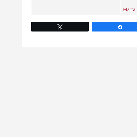
Marta 
Twittear
Comp