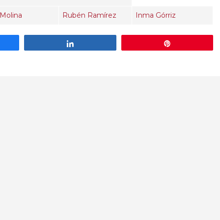
Molina
Rubén Ramírez
Inma Górriz
artir
Compartir
Pin