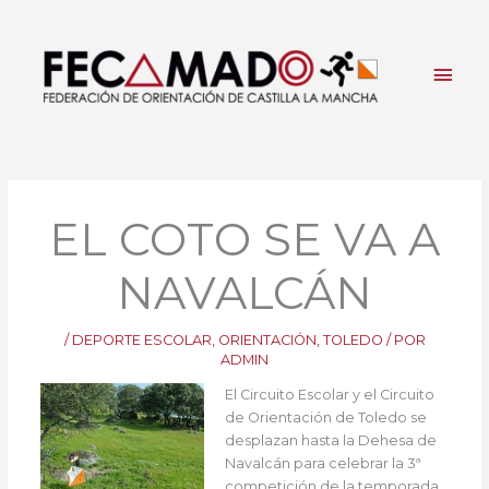
Ir
al
contenido
Men
princ
EL COTO SE VA A
NAVALCÁN
/
DEPORTE ESCOLAR
,
ORIENTACIÓN
,
TOLEDO
/ POR
ADMIN
El Circuito Escolar y el Circuito
de Orientación de Toledo se
desplazan hasta la Dehesa de
Navalcán para celebrar la 3ª
competición de la temporada.