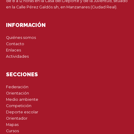
de 8 a 12 horas en la Casa del Deporte y de la Juventud, situado
en la Calle Pérez Galdós s/n, en Manzanares (Ciudad Real).
INFORMACIÓN
Quiénes somos
Contacto
Enlaces
Actividades
SECCIONES
Federación
Orientación
Medio ambiente
Competición
Deporte escolar
Orientador
Mapas
Cursos